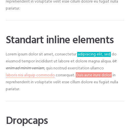
reprehenderit in voluptate velit esse cillum dolore eu fugiat nulla
pariatur.
Standart inline elements
Lorem ipsum dolor sit amet, consectetur
adipisicing elit, sed
do
eiusmod tempor incididunt ut labore et dolore magna aliqua.
Ut
enim ad minim veniam
, quis nostrud exercitation ullamco
laboris nisi aliquip commodo
consequat.
Duis aute irure dolor
in
reprehenderit in
voluptate velit esse cillum dolore
eu fugiat nulla
pariatur.
Dropcaps