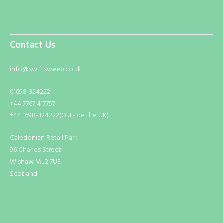
Contact Us
info@swiftsweep.co.uk
01698-324222
+44 7767 417757
+44 1698-324222(Outside the UK)
Caledonian Retail Park
96 Charles Street
Wishaw ML2 7UE
Scotland