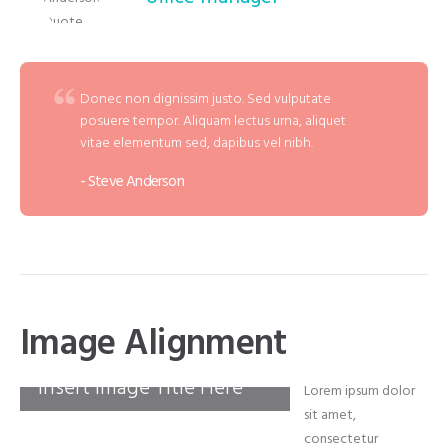
Donec non dignissim justo. Sed vulputate
posuere tempor. Aliquam lectus urna, aliquet
vitae elementum sed, dapibus vel nibh.
Steve Anderson
Image Alignment
Insert Image Title Here
Lorem ipsum dolor
sit amet,
consectetur